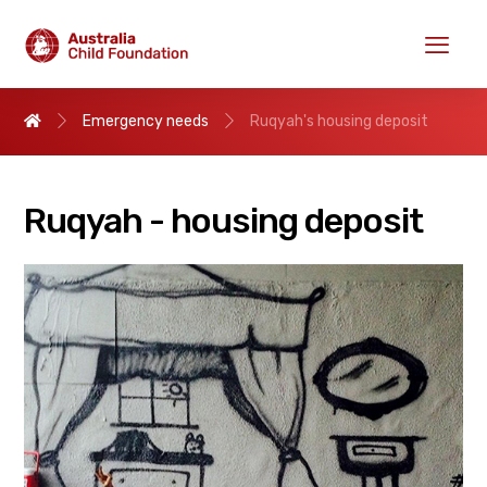
Emergency needs
Ruqyah's housing deposit
Ruqyah - housing deposit