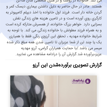
ﻣﯽ ﮐﻨﺪ. ﺧﺎﻧﻮاده در روﺳﺘﺎ و در ﻣﻨﺰل ﺷﺨﺼﯽ ﺷﺎن ﺳﺎﮐﻦ
ﻫﺴﺘﻨﺪ. ﻣﺎدر در ﺣﺎل ﺣﺎﺿﺮ ﺑﻪ دﻟﯿﻞ داﺷﺘﻦ ﺑﯿﻤﺎري دﯾﺴﮏ ﮐﻤﺮ و
ﮔﺮدن ﺧﺎﻧﻪ دار اﺳﺖ. ﻓﺮزﻧﺪ اول ﺧﺎﻧﻮاده ﺑﺎ اﺧﺬ دﯾﭙﻠﻢ ﮐﺎﻣﭙﯿﻮﺗﺮ ﺑﻪ
ﮐﺎرﮔﺮي روي آورده اﺳﺖ و در ﺗﺎﻣﯿﻦ ﻫﺰﯾﻨﻪ ﻫﺎي زﻧﺪﮔﯽ ﻧﻘﺶ
ﺑﺴﺰاﯾﯽ دارد. ﺧﻮاﻫﺮ ﺑﺰرگ ﺧﺎﻧﻮاده، از ﻫﻤﺴﺮش ﻣﺘﺎرﮐﻪ ﮐﺮده اﺳﺖ
و ﺑﻪ ﻫﻤﺮاه ﻓﺮزﻧﺪ ﻣﻌﻠﻮﻟﺶ ﺑﺎ ﺧﺎﻧﻮاده زﻧﺪﮔﯽ ﻣﯽ ﮐﻨﺪ. ﺑﺎ ﺗﻮﺟﻪ ﺑﻪ
ﺷﺮاﯾﻂ ﺧﺎﻧﻮاده مهدیه ، تحقق این آرزوی رنگی فقط با همیاری
یک یا چند تن از شما عزیزان تا تامین شدن همه مبلغ ذکر شده
میسر می باشد./با حمایت همیاران گرامی، آرزو مهدیه
عزیز،برآورده شد.گزارش آن را درادامه مشاهده می نمایید.
گزارش تصویری برآورده‌شدن این آرزو