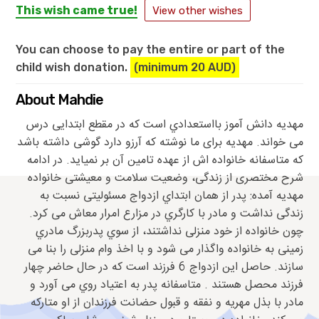
This wish came true!
View other wishes
You can choose to pay the entire or part of the
child wish donation.
(minimum 20 AUD)
About Mahdie
ﻣﻬﺪﯾﻪ داﻧﺶ آﻣﻮز ﺑﺎاﺳﺘﻌﺪادي اﺳﺖ ﮐﻪ در ﻣﻘﻄﻊ اﺑﺘﺪاﯾﯽ درس
ﻣﯽ ﺧﻮاﻧﺪ. مهدیه برای ما نوشته که آرزو دارد گوشی داشته باشد
که متاسفانه خانواده اش از عهده تامین آن بر نمیاید. در ادامه
شرح مختصری از زندگی، وضعیت سلامت و معیشتی خانواده
مهدیه آمده: ﭘﺪر از ﻫﻤﺎن اﺑﺘﺪاي ازدواج ﻣﺴﺌﻮﻟﯿﺘﯽ ﻧﺴﺒﺖ ﺑﻪ
زﻧﺪﮔﯽ ﻧﺪاﺷﺖ و ﻣﺎدر ﺑﺎ ﮐﺎرﮔﺮي در ﻣﺰارع اﻣﺮار ﻣﻌﺎش ﻣﯽ ﮐﺮد.
ﭼﻮن ﺧﺎﻧﻮاده از ﺧﻮد ﻣﻨﺰﻟﯽ ﻧﺪاﺷﺘﻨﺪ، از ﺳﻮي ﭘﺪرﺑﺰرگ ﻣﺎدري
زﻣﯿﻨﯽ ﺑﻪ ﺧﺎﻧﻮاده واﮔﺬار ﻣﯽ ﺷﻮد و ﺑﺎ اﺧﺬ وام ﻣﻨﺰﻟﯽ را ﺑﻨﺎ ﻣﯽ
ﺳﺎزﻧﺪ. ﺣﺎﺻﻞ اﯾﻦ ازدواج 6 ﻓﺮزﻧﺪ اﺳﺖ ﮐﻪ در ﺣﺎل ﺣﺎﺿﺮ ﭼﻬﺎر
ﻓﺮزﻧﺪ ﻣﺤﺼﻞ ﻫﺴﺘﻨﺪ . ﻣﺘﺎﺳﻔﺎﻧﻪ ﭘﺪر ﺑﻪ اﻋﺘﯿﺎد روي ﻣﯽ آورد و
ﻣﺎدر ﺑﺎ ﺑﺬل ﻣﻬﺮﯾﻪ و ﻧﻔﻘﻪ و ﻗﺒﻮل ﺣﻀﺎﻧﺖ ﻓﺮزﻧﺪان از او ﻣﺘﺎرﮐﻪ