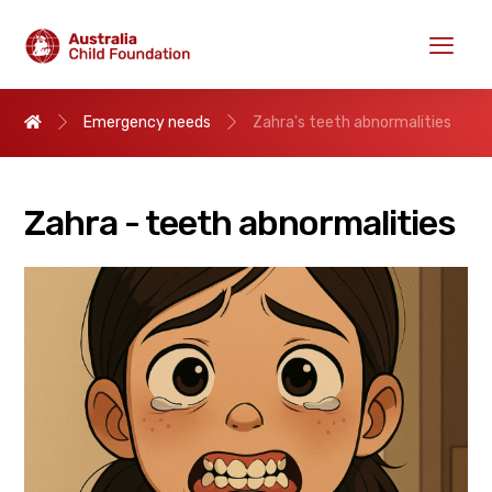
Emergency needs
Zahra's teeth abnormalities
Zahra - teeth abnormalities