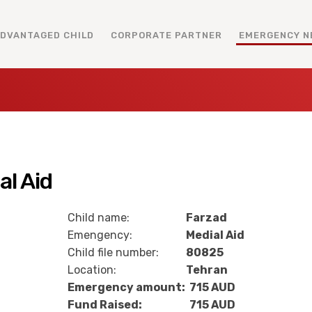
ADVANTAGED CHILD
CORPORATE PARTNER
EMERGENCY N
al Aid
Child name:
Farzad
Emengency:
Medial Aid
Child file number:
80825
Location:
Tehran
Emergency amount:
715 AUD
Fund Raised:
715 AUD