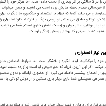
پایه دهم تجربی است.دو پایش را در 3 سالگی بر اثر بیماری از دست داده است. اما هرگ
از خردسالی همدم لحظه هایش بوده است می نشیند و درس میخواند و ر
یمارستان می بیند، آنجا که فرزاد با استعداد و جنگجوی ما دیگر نه برا
پزشکی توانا و حاذق می بینند. او روحی بزرگ و قدرتمند دارد اما برای راه
 تامین هزینه پروتز 2 پای او او از توانایی مادر جوان و زحمت کشش خارج است. شما می 
زاد هدیه دهید. امیدی که روشنی بخش زندگی اوست.
ن نیاز اضطراری
ی خود را میگذارند. او با انگیزه و تلاشگر است. اما شرایط اقتصادی خانواد
ور میکند. اگر این آرزوی فرزاد که حق طبیعی او است برآورده نشود، امی
روز از اجتماع بیشستر فاصله می گیرد. او حضوری آزادانه و بدون محدو
و همراهی همیشگی شما باری دیگر باری سنگین را از دوش کودکی با استعدا
د نیاز برای درمان و تهیه پروتز فرزاد عزیز تامین شد و مبلغ مورد نظر