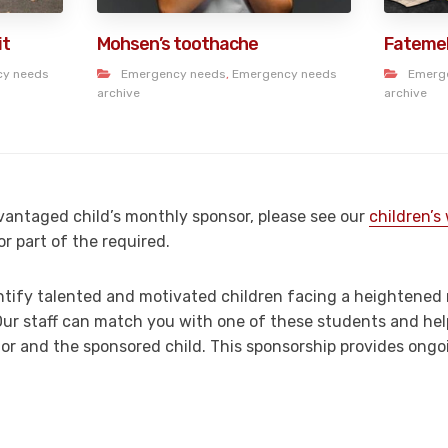
it
Mohsen’s toothache
Fatemeh
cy needs
Emergency needs
,
Emergency needs
Emerg
archive
archive
dvantaged child’s monthly sponsor, please see our
children’s 
or part of the required.
ntify talented and motivated children facing a heightened r
 Our staff can match you with one of these students and hel
or and the sponsored child. This sponsorship provides ongo